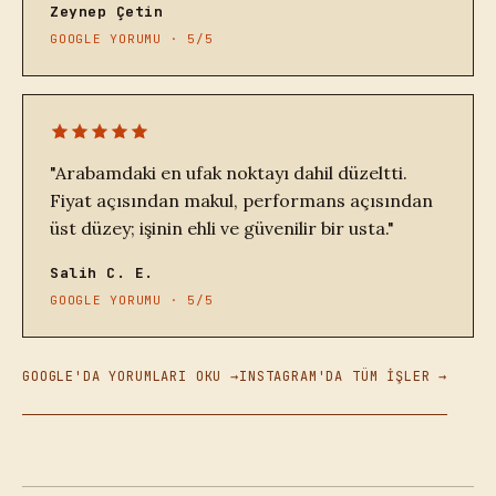
Zeynep Çetin
GOOGLE YORUMU · 5/5
"Arabamdaki en ufak noktayı dahil düzeltti.
Fiyat açısından makul, performans açısından
üst düzey; işinin ehli ve güvenilir bir usta."
Salih C. E.
GOOGLE YORUMU · 5/5
GOOGLE'DA YORUMLARI OKU →
INSTAGRAM'DA TÜM İŞLER →