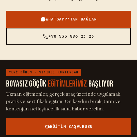
WHATSAPP'TAN BAĞLAN
+90 535 886 23 23
YENİ DÖNEM · SINIRLI KONTENJAN
BOYASIZ GÖÇÜK
EĞİTİMLERİMİZ
BAŞLIYOR
Uzman eğitmenler, gerçek araç üzerinde uygulamalı
pratik ve sertifikalı eğitim. Ön kaydını bırak, tarih ve
kontenjan netleşince ilk sana haber verelim.
EĞİTİM BAŞVURUSU