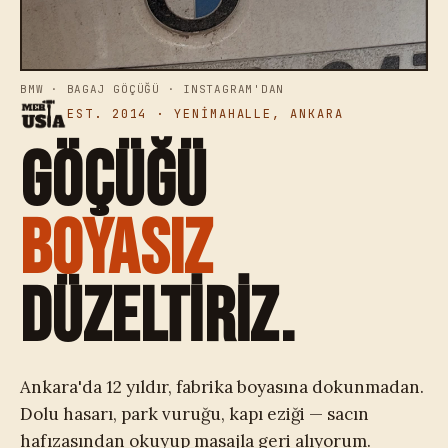
BMW · BAGAJ GÖÇÜĞÜ · INSTAGRAM'DAN
EST. 2014 · YENİMAHALLE, ANKARA
GÖÇÜĞÜ
BOYASIZ
DÜZELTİRİZ.
Ankara'da 12 yıldır, fabrika boyasına dokunmadan.
Dolu hasarı, park vuruğu, kapı eziği — sacın
hafızasından okuyup masajla geri alıyorum.