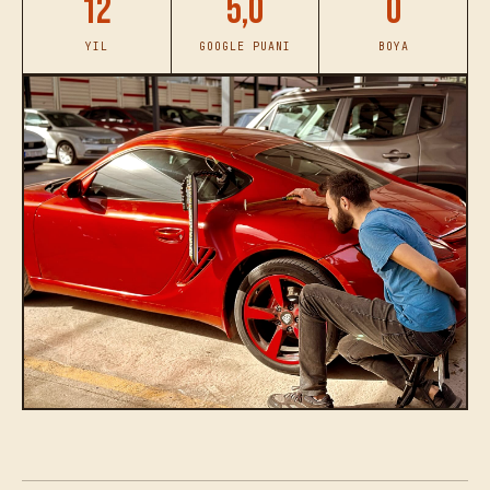
12
5,0
0
YIL
GOOGLE PUANI
BOYA