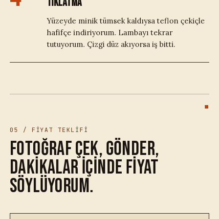
TIKLATMA
Yüzeyde minik tümsek kaldıysa teflon çekiçle
hafifçe indiriyorum. Lambayı tekrar
tutuyorum. Çizgi düz akıyorsa iş bitti.
05 / FİYAT TEKLİFİ
Fotoğraf çek, gönder,
dakikalar içinde fiyat
söylüyorum.